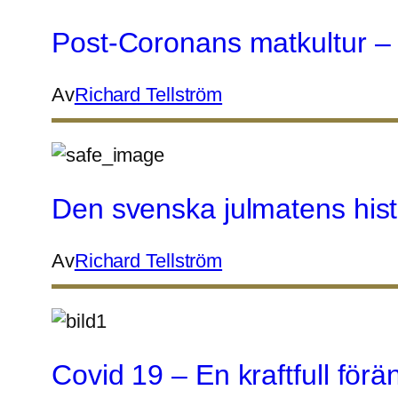
Post-Coronans matkultur – 
Av
Richard Tellström
Den svenska julmatens histo
Av
Richard Tellström
Covid 19 – En kraftfull fö