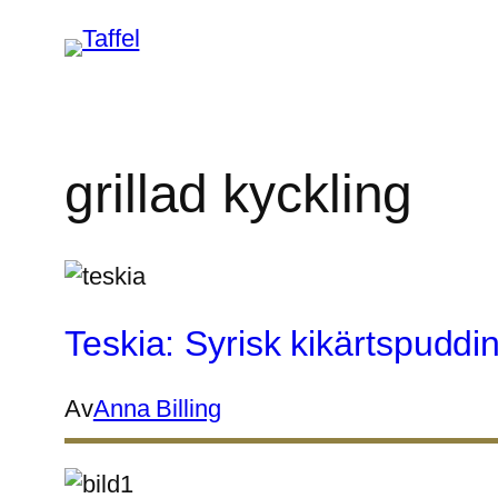
Hoppa
till
innehåll
grillad kyckling
Teskia: Syrisk kikärtspud
Av
Anna Billing