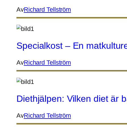
Av
Richard Tellström
Specialkost – En matkultur
Av
Richard Tellström
Diethjälpen: Vilken diet är
Av
Richard Tellström