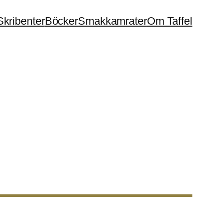
Skribenter
Böcker
Smakkamrater
Om Taffel