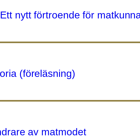
Ett nytt förtroende för matkunn
ria (föreläsning)
rändrare av matmodet