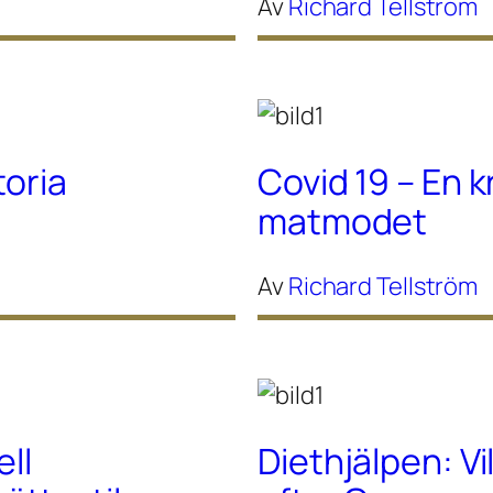
Av
Richard Tellström
toria
Covid 19 – En k
matmodet
Av
Richard Tellström
ell
Diethjälpen: Vi