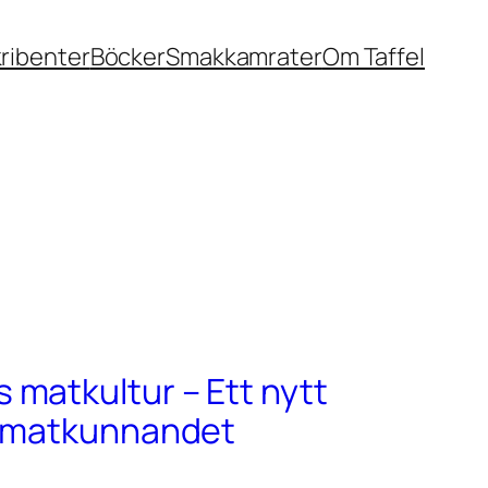
ribenter
Böcker
Smakkamrater
Om Taffel
matkultur – Ett nytt
r matkunnandet