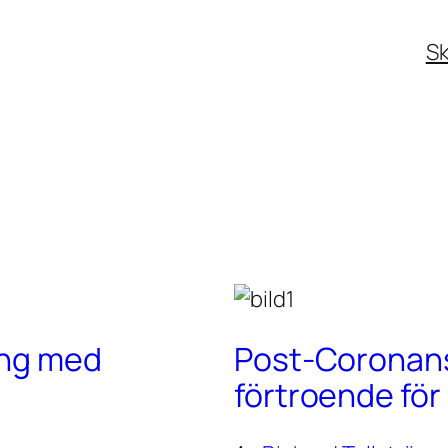
Sk
ing med
Post-Coronans 
förtroende fö