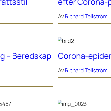
ttsstil
efter Corona
Av
Richard Tellström
ng – Beredskap
Corona-epidem
Av
Richard Tellström