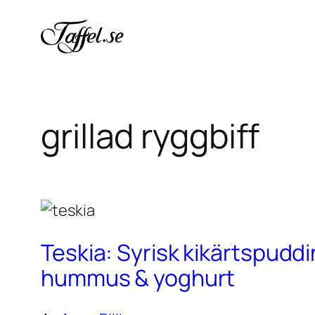
Hoppa
till
innehåll
grillad ryggbiff
Teskia: Syrisk kikärtspudd
hummus & yoghurt