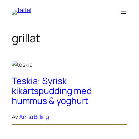
Hoppa
till
innehåll
grillat
Teskia: Syrisk
kikärtspudding med
hummus & yoghurt
Av
Anna Billing