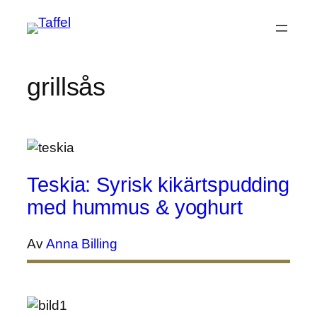
Hoppa
till
innehåll
grillsås
Teskia: Syrisk kikärtspudding
med hummus & yoghurt
Av
Anna Billing