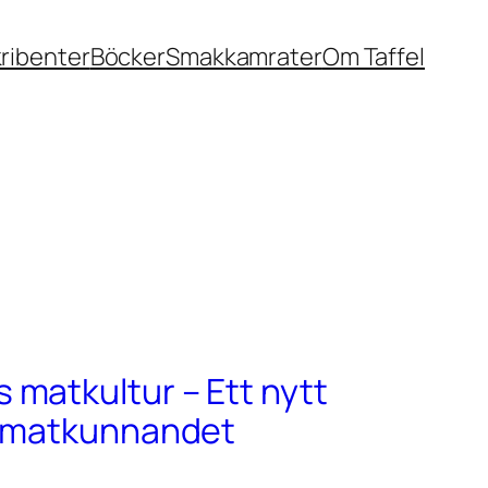
ribenter
Böcker
Smakkamrater
Om Taffel
matkultur – Ett nytt
r matkunnandet