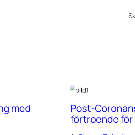
Sk
ing med
Post-Coronans 
förtroende fö