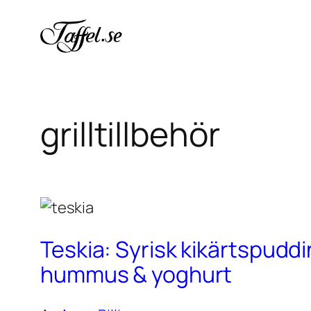
Hoppa
till
innehåll
grilltillbehör
Teskia: Syrisk kikärtspudd
hummus & yoghurt