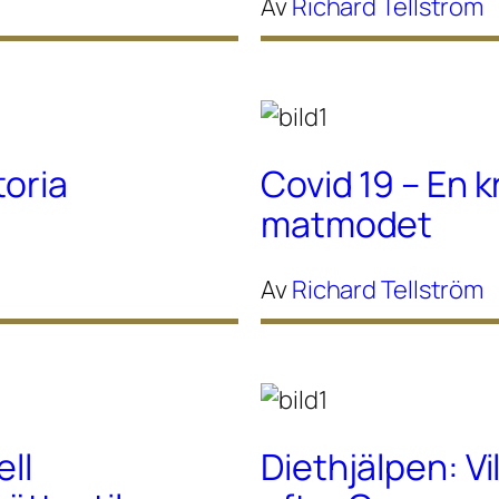
Av
Richard Tellström
toria
Covid 19 – En k
matmodet
Av
Richard Tellström
ell
Diethjälpen: Vi