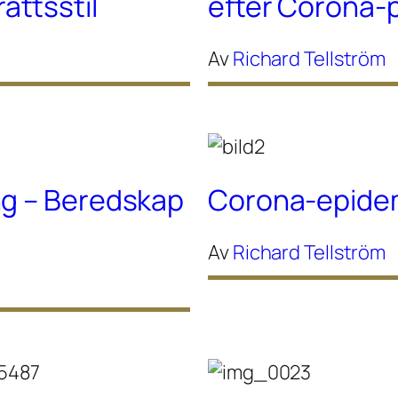
ttsstil
efter Corona
Av
Richard Tellström
ng – Beredskap
Corona-epidem
Av
Richard Tellström