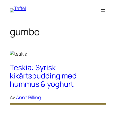
Hoppa
till
innehåll
gumbo
Teskia: Syrisk
kikärtspudding med
hummus & yoghurt
Av
Anna Billing