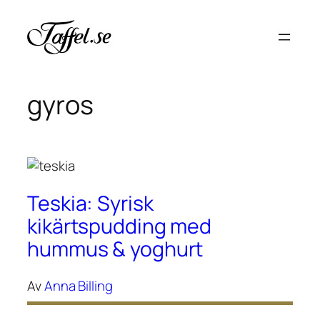
Hoppa
till
innehåll
gyros
Teskia: Syrisk
kikärtspudding med
hummus & yoghurt
Av
Anna Billing