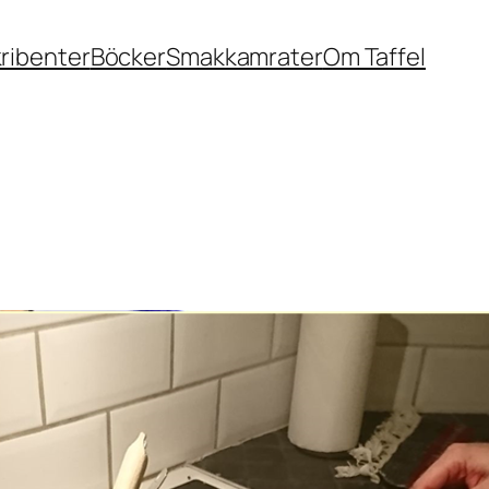
ribenter
Böcker
Smakkamrater
Om Taffel