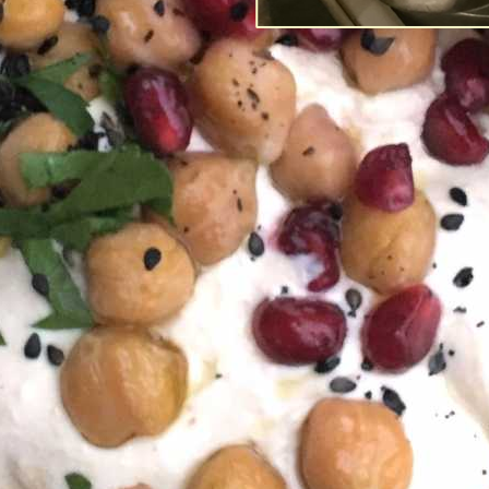
Post-Coronans 
förtroende fö
Av
Richard Tellström