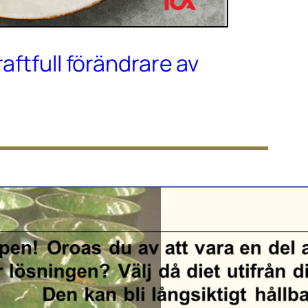
raftfull förändrare av