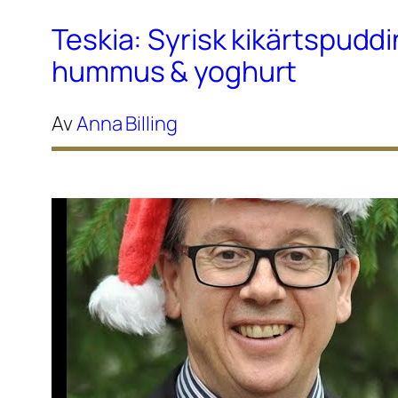
Teskia: Syrisk kikärtspudd
hummus & yoghurt
Av
Anna Billing