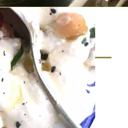
matkultur – Ett nytt
r matkunnandet