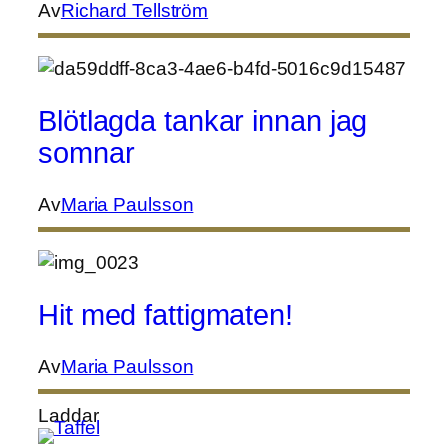
Av
Richard Tellström
Blötlagda tankar innan jag
somnar
Av
Maria Paulsson
Hit med fattigmaten!
Av
Maria Paulsson
Laddar