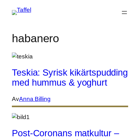
Hoppa
till
innehåll
habanero
Teskia: Syrisk kikärtspudding
med hummus & yoghurt
Av
Anna Billing
Post-Coronans matkultur –