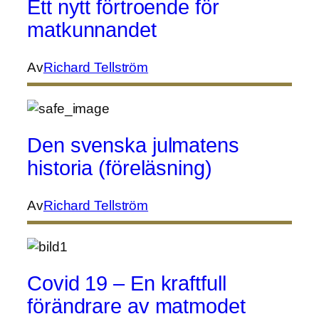
Ett nytt förtroende för
matkunnandet
Av
Richard Tellström
Den svenska julmatens
historia (föreläsning)
Av
Richard Tellström
Covid 19 – En kraftfull
förändrare av matmodet