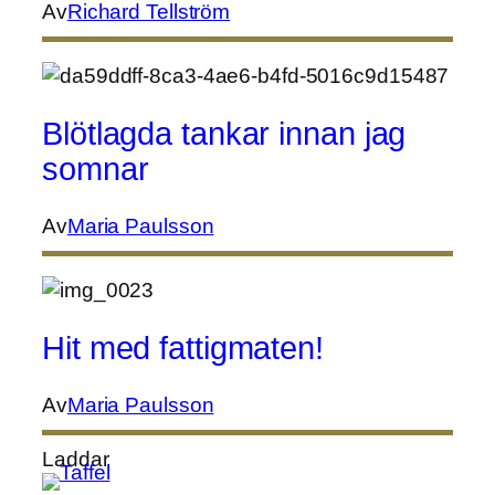
Av
Richard Tellström
Blötlagda tankar innan jag
somnar
Av
Maria Paulsson
Hit med fattigmaten!
Av
Maria Paulsson
Laddar