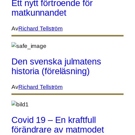
Ett nytt förtroende för
matkunnandet
Av
Richard Tellström
Den svenska julmatens
historia (föreläsning)
Av
Richard Tellström
Covid 19 – En kraftfull
förändrare av matmodet