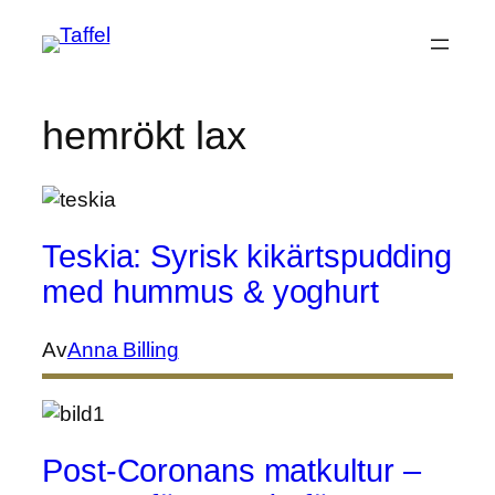
Hoppa
till
innehåll
hemrökt lax
Teskia: Syrisk kikärtspudding
med hummus & yoghurt
Av
Anna Billing
Post-Coronans matkultur –