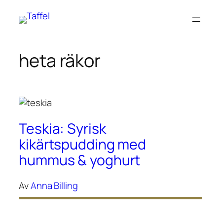
Hoppa
till
innehåll
heta räkor
Teskia: Syrisk
kikärtspudding med
hummus & yoghurt
Av
Anna Billing