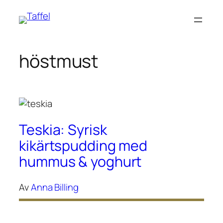
Hoppa
till
innehåll
höstmust
Teskia: Syrisk
kikärtspudding med
hummus & yoghurt
Av
Anna Billing