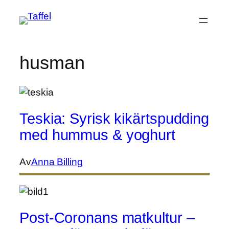
Hoppa
till
innehåll
husman
Teskia: Syrisk kikärtspudding
med hummus & yoghurt
Av
Anna Billing
Post-Coronans matkultur –