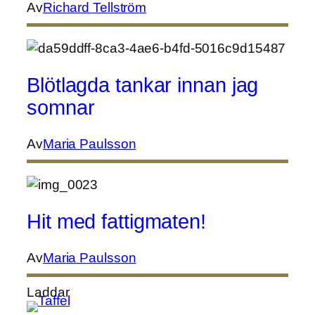
Av
Richard Tellström
Blötlagda tankar innan jag
somnar
Av
Maria Paulsson
Hit med fattigmaten!
Av
Maria Paulsson
Laddar