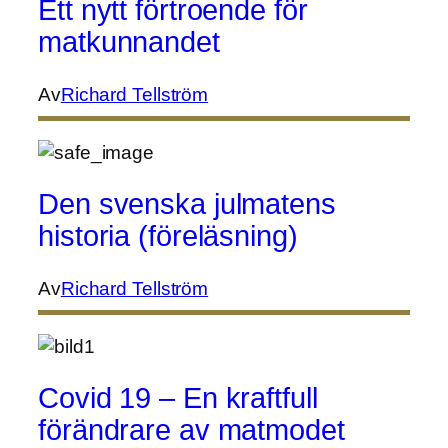
Ett nytt förtroende för
matkunnandet
Av
Richard Tellström
Den svenska julmatens
historia (föreläsning)
Av
Richard Tellström
Covid 19 – En kraftfull
förändrare av matmodet