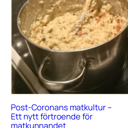
Post-Coronans matkultur –
Ett nytt förtroende för
matkunnandet