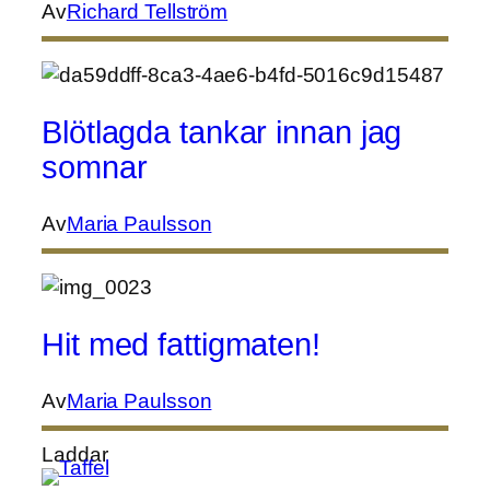
Av
Richard Tellström
Blötlagda tankar innan jag
somnar
Av
Maria Paulsson
Hit med fattigmaten!
Av
Maria Paulsson
Laddar