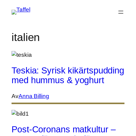
Hoppa
till
innehåll
italien
Teskia: Syrisk kikärtspudding
med hummus & yoghurt
Av
Anna Billing
Post-Coronans matkultur –