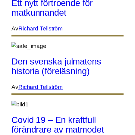
Ett nytt förtroende för
matkunnandet
Av
Richard Tellström
Den svenska julmatens
historia (föreläsning)
Av
Richard Tellström
Covid 19 – En kraftfull
förändrare av matmodet