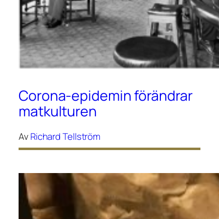
Corona-epidemin förändrar
matkulturen
Av
Richard Tellström