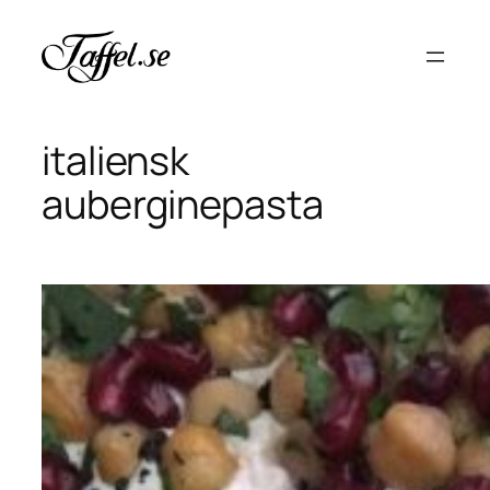
Hoppa
till
innehåll
italiensk
auberginepasta