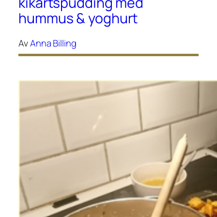
kikärtspudding med
hummus & yoghurt
Av
Anna Billing