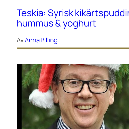
Teskia: Syrisk kikärtspudd
hummus & yoghurt
Av
Anna Billing