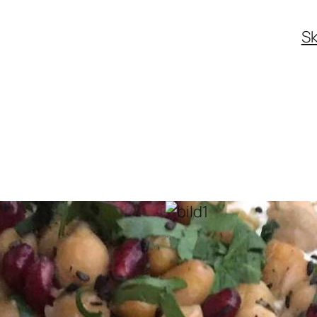
Sk
Post-Coronans 
förtroende fö