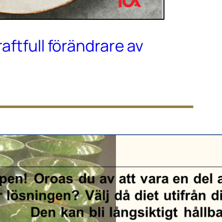
raftfull förändrare av