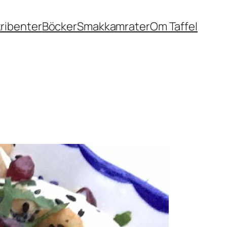
ribenter
Böcker
Smakkamrater
Om Taffel
matkultur – Ett nytt
r matkunnandet