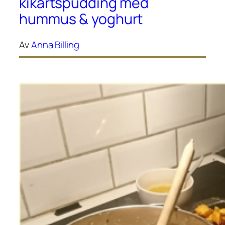
kikärtspudding med
hummus & yoghurt
Av
Anna Billing