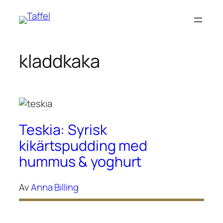
Hoppa
till
innehåll
kladdkaka
Teskia: Syrisk
kikärtspudding med
hummus & yoghurt
Av
Anna Billing