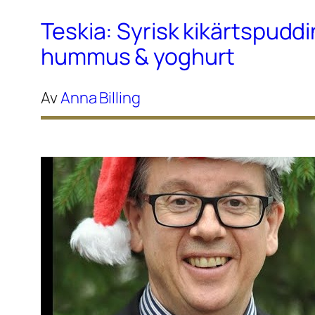
Teskia: Syrisk kikärtspudd
hummus & yoghurt
Av
Anna Billing