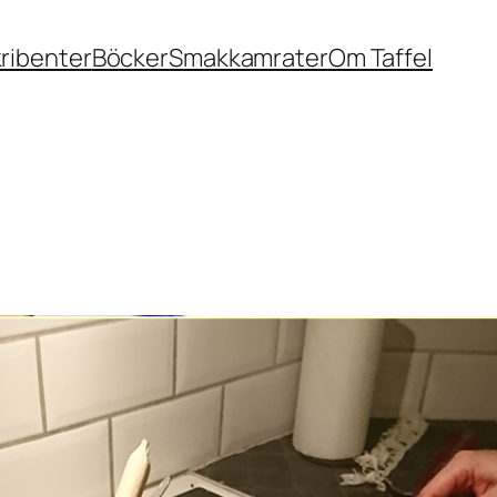
ribenter
Böcker
Smakkamrater
Om Taffel