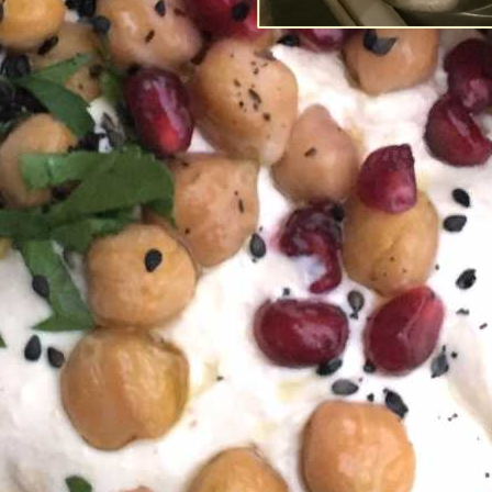
Post-Coronans 
förtroende fö
Av
Richard Tellström