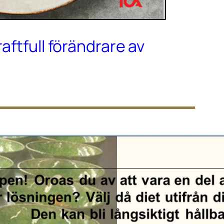
raftfull förändrare av