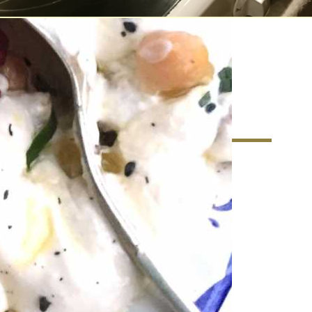
matkultur – Ett nytt
r matkunnandet