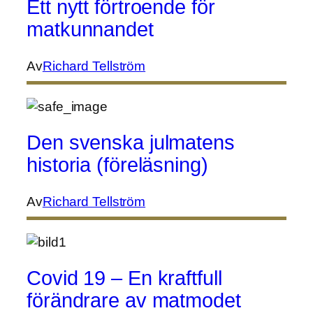
Ett nytt förtroende för
matkunnandet
Av
Richard Tellström
Den svenska julmatens
historia (föreläsning)
Av
Richard Tellström
Covid 19 – En kraftfull
förändrare av matmodet