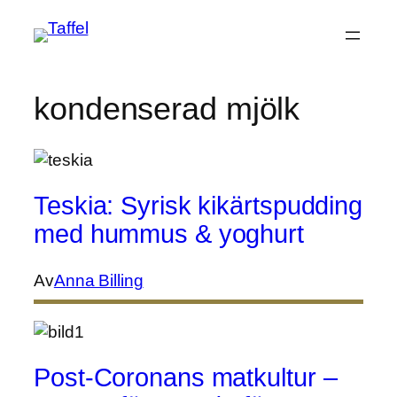
Hoppa
till
innehåll
kondenserad mjölk
Teskia: Syrisk kikärtspudding
med hummus & yoghurt
Av
Anna Billing
Post-Coronans matkultur –