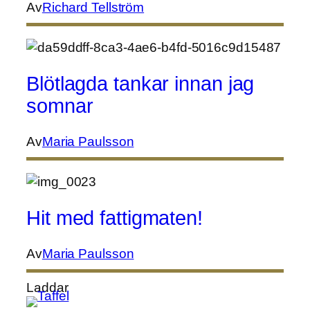
Av
Richard Tellström
Blötlagda tankar innan jag
somnar
Av
Maria Paulsson
Hit med fattigmaten!
Av
Maria Paulsson
Laddar