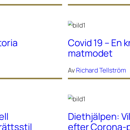
toria
Covid 19 – En k
matmodet
Av
Richard Tellström
ell
Diethjälpen: Vi
ttsstil
efter Corona