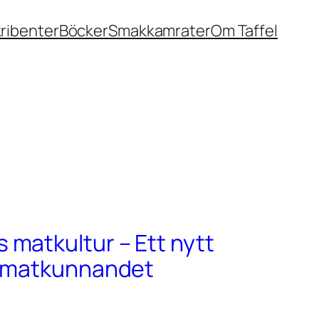
ribenter
Böcker
Smakkamrater
Om Taffel
matkultur – Ett nytt
r matkunnandet