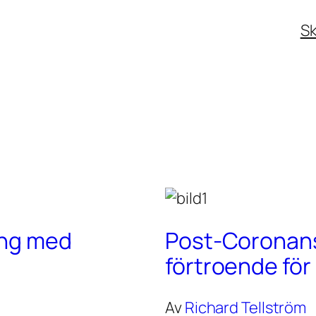
Sk
ing med
Post-Coronans 
förtroende fö
Av
Richard Tellström