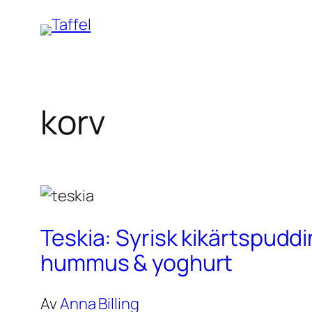
Hoppa
till
innehåll
korv
Teskia: Syrisk kikärtspudd
hummus & yoghurt
Av
Anna Billing