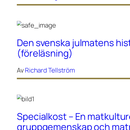
Den svenska julmatens his
(föreläsning)
Av
Richard Tellström
Specialkost – En matkultur
gruppgemenskap och maträ