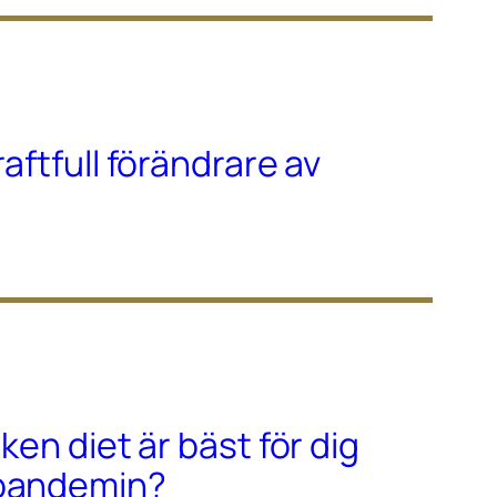
raftfull förändrare av
lken diet är bäst för dig
-pandemin?