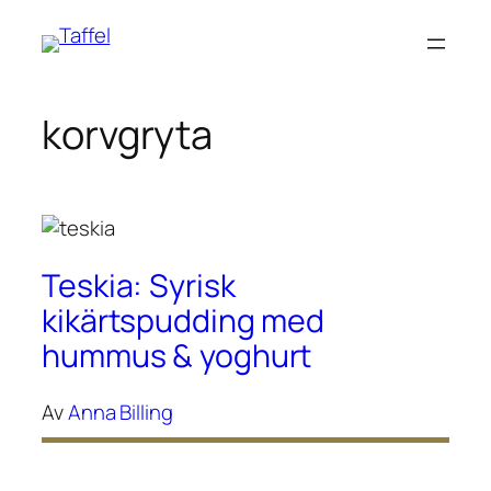
Hoppa
till
innehåll
korvgryta
Teskia: Syrisk
kikärtspudding med
hummus & yoghurt
Av
Anna Billing