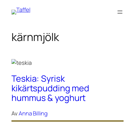
Hoppa
till
innehåll
kärnmjölk
Teskia: Syrisk
kikärtspudding med
hummus & yoghurt
Av
Anna Billing