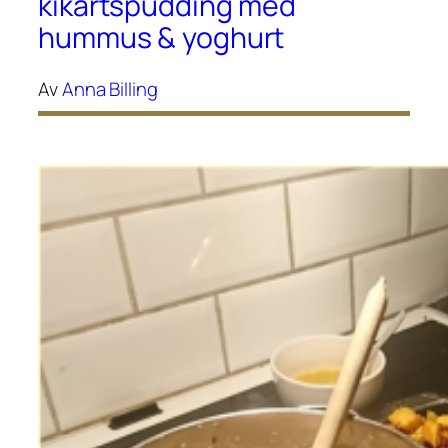
kikärtspudding med
hummus & yoghurt
Av
Anna Billing