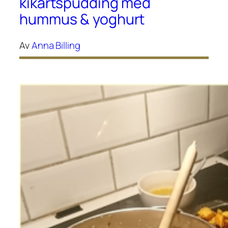
kikärtspudding med
hummus & yoghurt
Av
Anna Billing