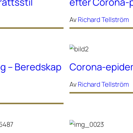
ttsstil
efter Corona
Av
Richard Tellström
ng – Beredskap
Corona-epidem
Av
Richard Tellström