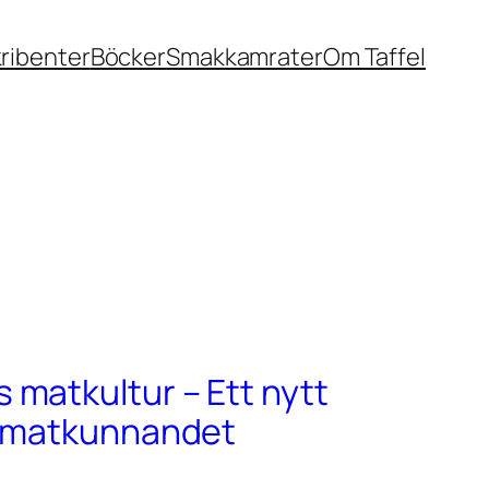
ribenter
Böcker
Smakkamrater
Om Taffel
matkultur – Ett nytt
r matkunnandet