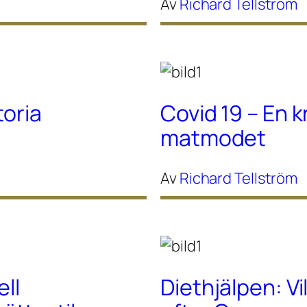
Av
Richard Tellström
toria
Covid 19 – En k
matmodet
Av
Richard Tellström
ell
Diethjälpen: Vi