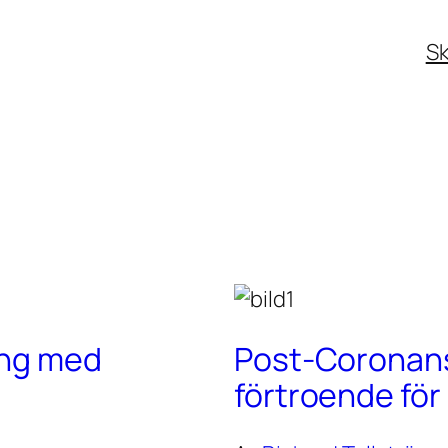
Sk
ing med
Post-Coronans 
förtroende fö