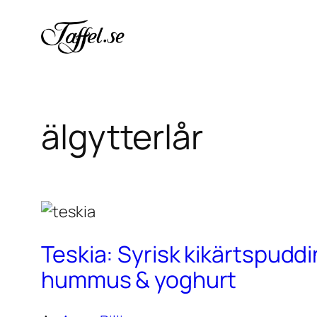
Hoppa
till
innehåll
älgytterlår
Teskia: Syrisk kikärtspudd
hummus & yoghurt