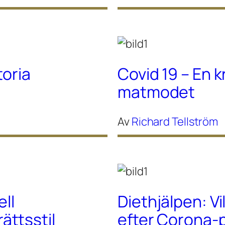
toria
Covid 19 – En k
matmodet
Av
Richard Tellström
ell
Diethjälpen: Vi
ttsstil
efter Corona