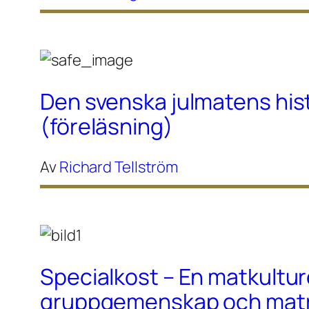
Den svenska julmatens his
(föreläsning)
Av
Richard Tellström
Specialkost – En matkultur
gruppgemenskap och maträ