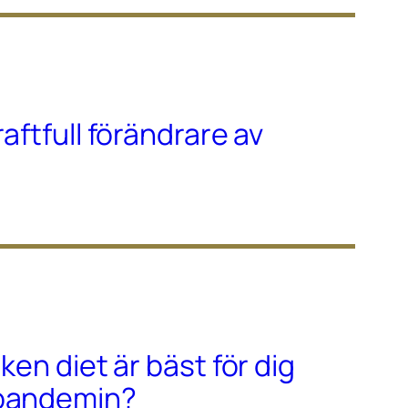
raftfull förändrare av
lken diet är bäst för dig
-pandemin?