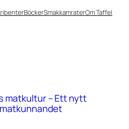
ribenter
Böcker
Smakkamrater
Om Taffel
matkultur – Ett nytt
r matkunnandet