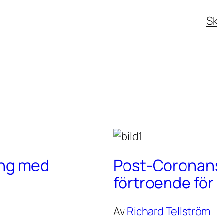
Sk
ing med
Post-Coronans 
förtroende fö
Av
Richard Tellström