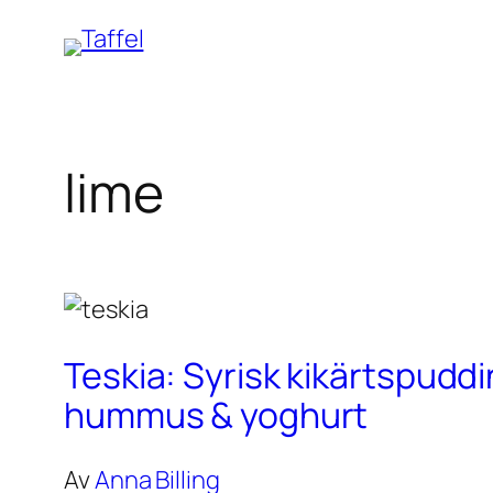
Hoppa
till
innehåll
lime
Teskia: Syrisk kikärtspudd
hummus & yoghurt
Av
Anna Billing