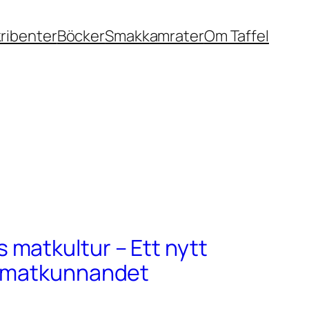
ribenter
Böcker
Smakkamrater
Om Taffel
matkultur – Ett nytt
r matkunnandet