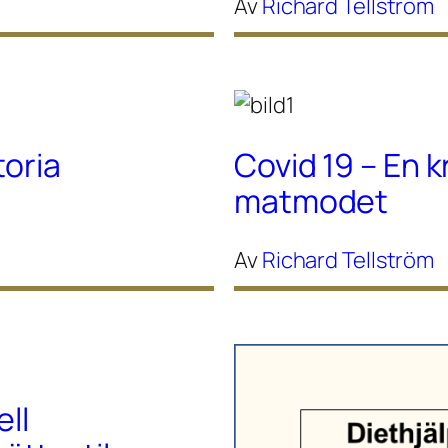
Av
Richard Tellström
toria
Covid 19 – En k
matmodet
Av
Richard Tellström
ell