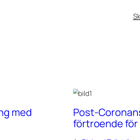
Sk
ing med
Post-Coronans 
förtroende fö