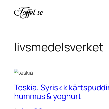
Hoppa
till
innehåll
livsmedelsverket
Teskia: Syrisk kikärtspudd
hummus & yoghurt