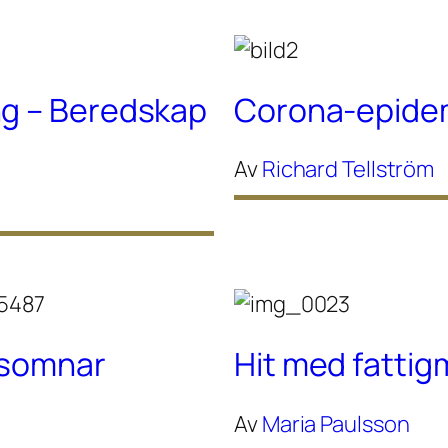
ng – Beredskap
Corona-epidem
Av
Richard Tellström
g somnar
Hit med fattig
Av
Maria Paulsson