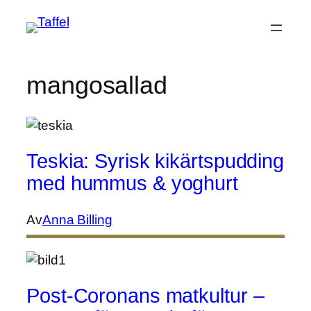
Hoppa
till
innehåll
mangosallad
Teskia: Syrisk kikärtspudding
med hummus & yoghurt
Av
Anna Billing
Post-Coronans matkultur –