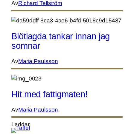
Av
Richard Tellström
Blötlagda tankar innan jag
somnar
Av
Maria Paulsson
Hit med fattigmaten!
Av
Maria Paulsson
Laddar