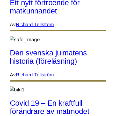
Ett nytt förtroende för
matkunnandet
Av
Richard Tellström
Den svenska julmatens
historia (föreläsning)
Av
Richard Tellström
Covid 19 – En kraftfull
förändrare av matmodet