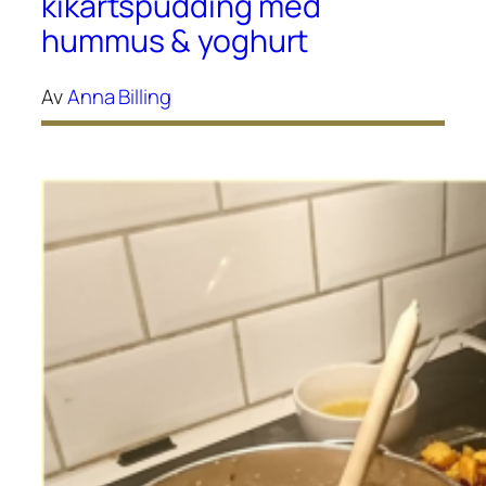
kikärtspudding med
hummus & yoghurt
Av
Anna Billing