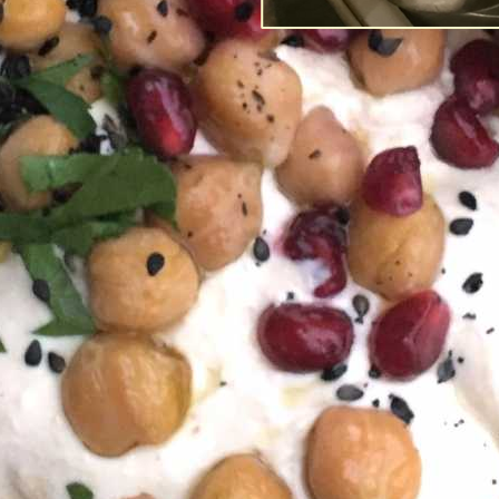
Post-Coronans 
förtroende fö
Av
Richard Tellström