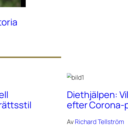
toria
ell
Diethjälpen: Vi
ttsstil
efter Corona
Av
Richard Tellström