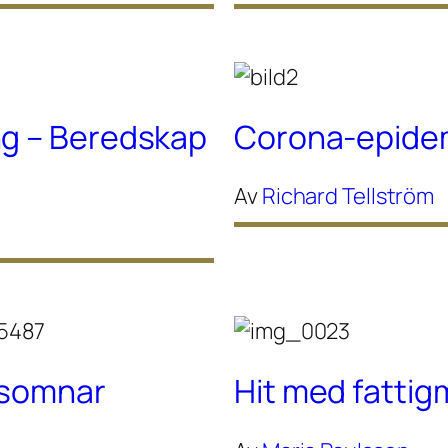
ng – Beredskap
Corona-epidem
Av
Richard Tellström
g somnar
Hit med fattig