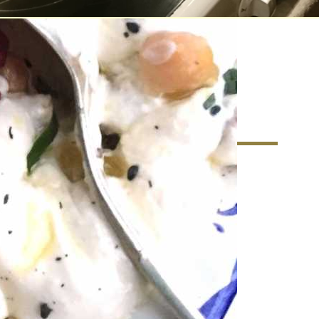
matkultur – Ett nytt
r matkunnandet