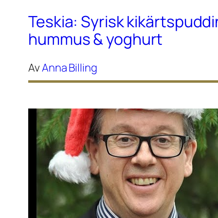
Teskia: Syrisk kikärtspudd
hummus & yoghurt
Av
Anna Billing