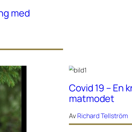
ing med
Covid 19 – En k
matmodet
Av
Richard Tellström