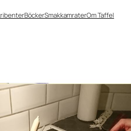
ribenter
Böcker
Smakkamrater
Om Taffel