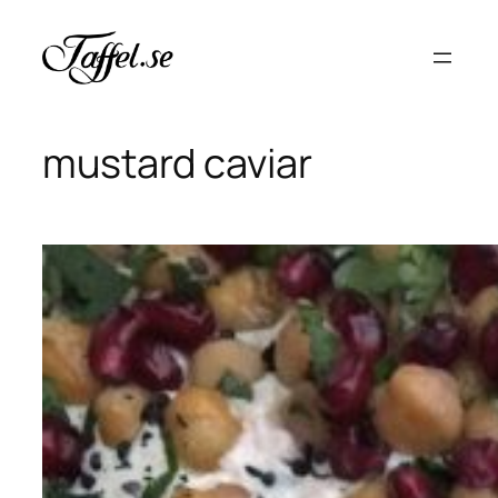
Hoppa
till
innehåll
mustard caviar