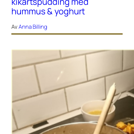
kikärtspudding med
hummus & yoghurt
Av
Anna Billing