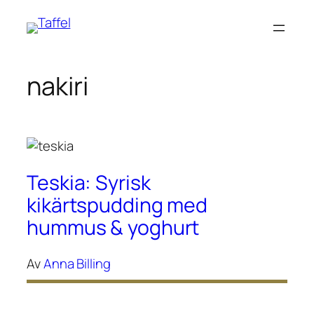
Hoppa
till
innehåll
nakiri
Teskia: Syrisk
kikärtspudding med
hummus & yoghurt
Av
Anna Billing