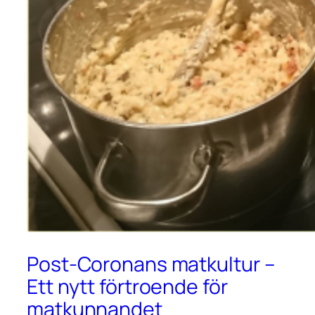
Post-Coronans matkultur –
Ett nytt förtroende för
matkunnandet