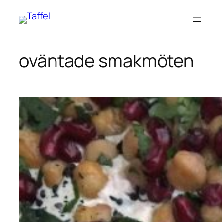
Hoppa
till
innehåll
oväntade smakmöten