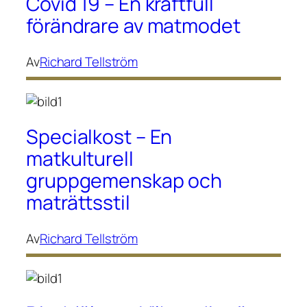
Covid 19 – En kraftfull
förändrare av matmodet
Av
Richard Tellström
Specialkost – En
matkulturell
gruppgemenskap och
maträttsstil
Av
Richard Tellström