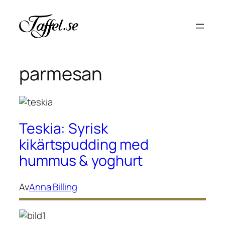
Hoppa
till
innehåll
parmesan
Teskia: Syrisk
kikärtspudding med
hummus & yoghurt
Av
Anna Billing