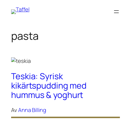
Hoppa
till
innehåll
pasta
Teskia: Syrisk
kikärtspudding med
hummus & yoghurt
Av
Anna Billing