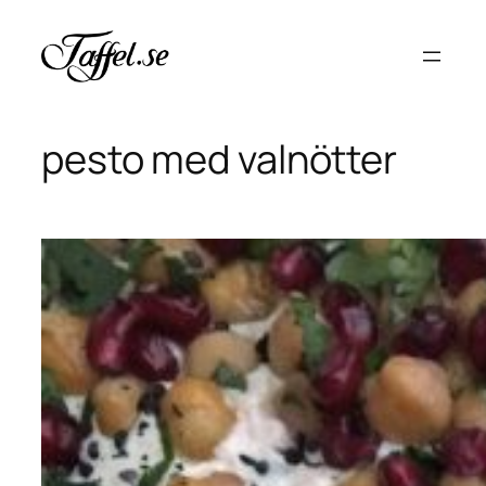
Hoppa
till
innehåll
pesto med valnötter