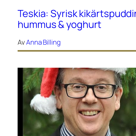
Teskia: Syrisk kikärtspudd
hummus & yoghurt
Av
Anna Billing