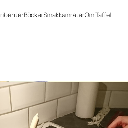
ribenter
Böcker
Smakkamrater
Om Taffel