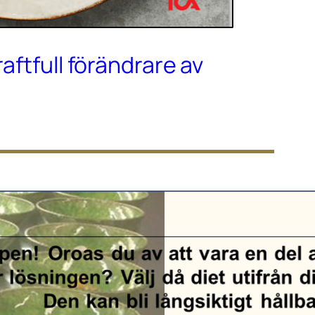
raftfull förändrare av