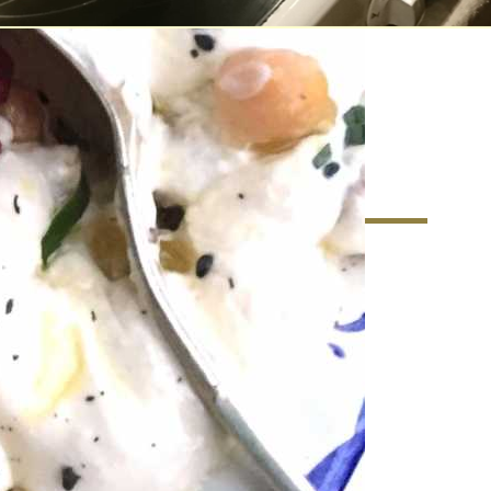
matkultur – Ett nytt
r matkunnandet