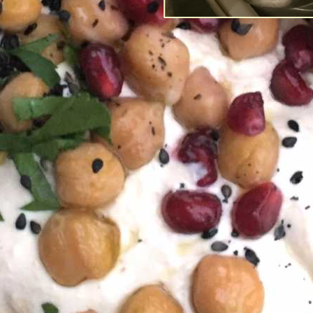
Post-Coronans 
förtroende fö
Av
Richard Tellström