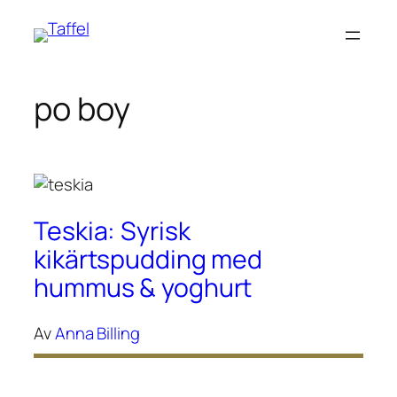
Hoppa
till
innehåll
po boy
Teskia: Syrisk
kikärtspudding med
hummus & yoghurt
Av
Anna Billing