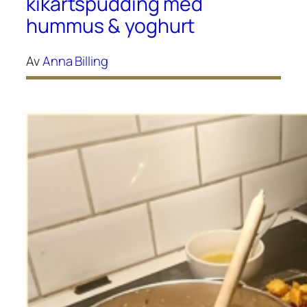
kikärtspudding med
hummus & yoghurt
Av
Anna Billing