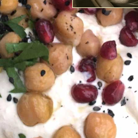
Post-Coronans 
förtroende fö
Av
Richard Tellström