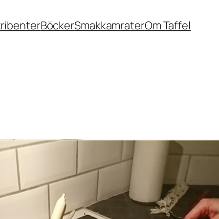
ribenter
Böcker
Smakkamrater
Om Taffel