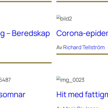
ng – Beredskap
Corona-epidem
Av
Richard Tellström
g somnar
Hit med fattig