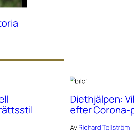
toria
ell
Diethjälpen: Vi
ttsstil
efter Corona
Av
Richard Tellström