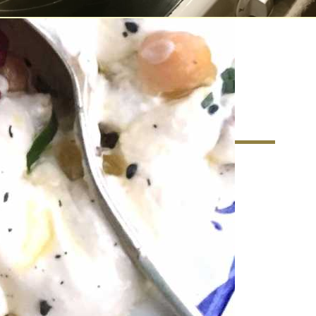
matkultur – Ett nytt
r matkunnandet