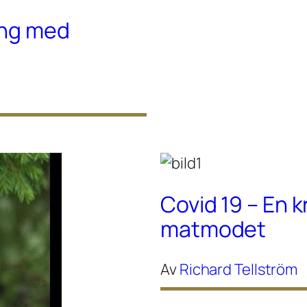
ing med
Covid 19 – En k
matmodet
Av
Richard Tellström