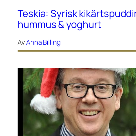
Teskia: Syrisk kikärtspudd
hummus & yoghurt
Av
Anna Billing