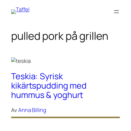
Hoppa
till
innehåll
pulled pork på grillen
Teskia: Syrisk
kikärtspudding med
hummus & yoghurt
Av
Anna Billing