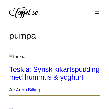
Hoppa
till
innehåll
pumpa
Teskia: Syrisk kikärtspudding
med hummus & yoghurt
Av
Anna Billing