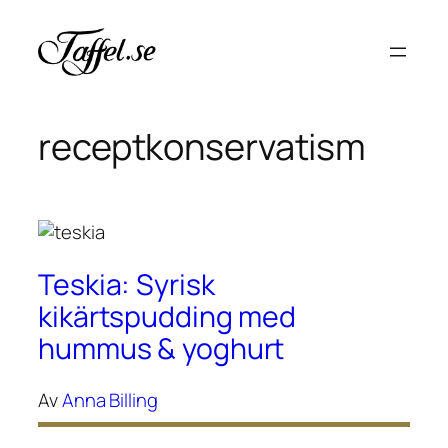
Hoppa
till
innehåll
receptkonservatism
Teskia: Syrisk
kikärtspudding med
hummus & yoghurt
Av
Anna Billing