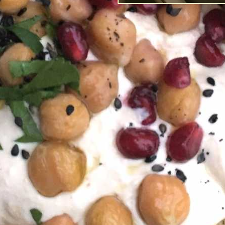
Post-Coronans 
förtroende fö
Av
Richard Tellström