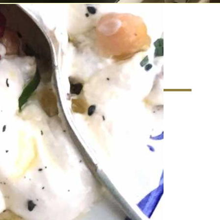
matkultur – Ett nytt
r matkunnandet