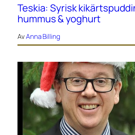
Teskia: Syrisk kikärtspudd
hummus & yoghurt
Av
Anna Billing