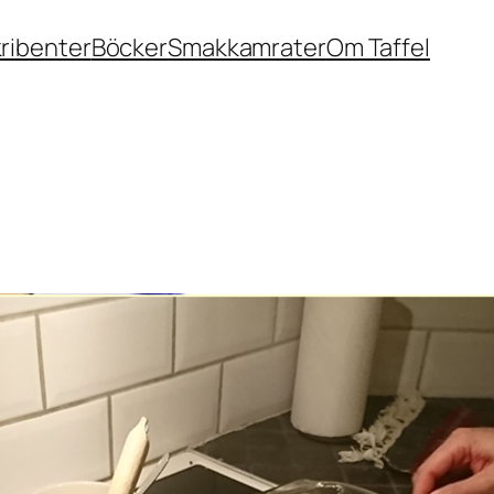
ribenter
Böcker
Smakkamrater
Om Taffel