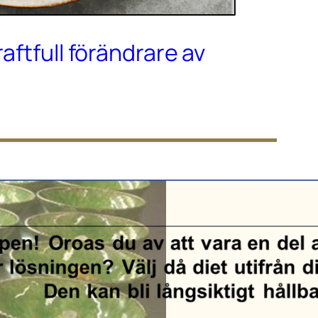
raftfull förändrare av