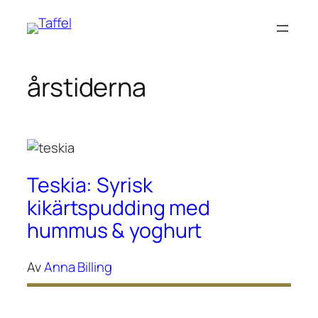
Hoppa
till
innehåll
årstiderna
Teskia: Syrisk
kikärtspudding med
hummus & yoghurt
Av
Anna Billing