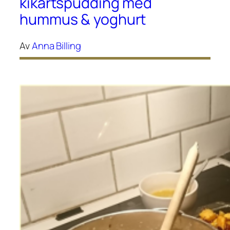
kikärtspudding med
hummus & yoghurt
Av
Anna Billing