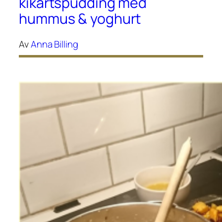
kikärtspudding med
hummus & yoghurt
Av
Anna Billing